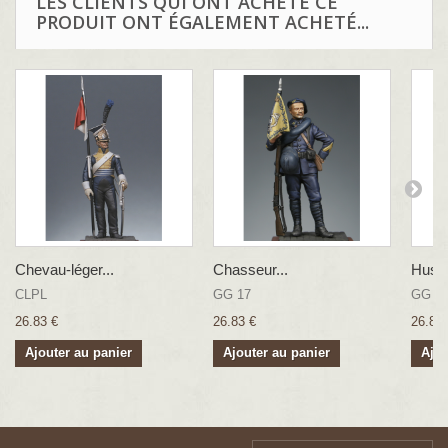
LES CLIENTS QUI ONT ACHETÉ CE
PRODUIT ONT ÉGALEMENT ACHETÉ...
Chevau-léger...
Chasseur...
Hussa
CLPL
GG 17
GG 2
26.83 €
26.83 €
26.83 
Ajouter au panier
Ajouter au panier
Ajou