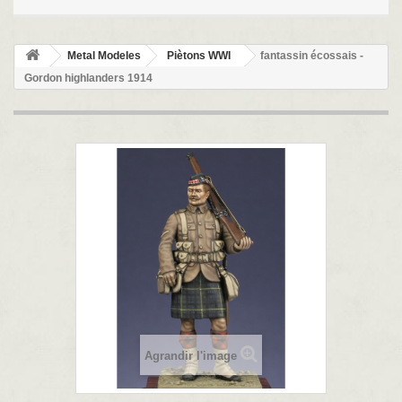
Metal Modeles
Piètons WWI
fantassin écossais -
Gordon highlanders 1914
Agrandir l'image