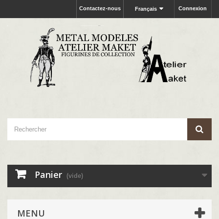
Contactez-nous
Connexion
Français
Panier
(vide)
MENU