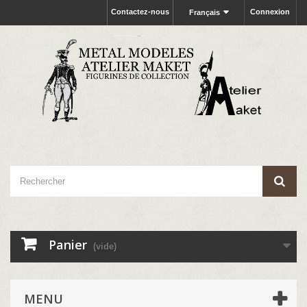
Contactez-nous
Connexion
Français
Panier
(vide)
MENU