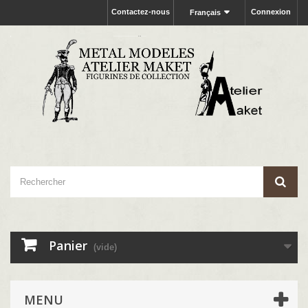
Contactez-nous
Connexion
Français
Panier
(vide)
MENU