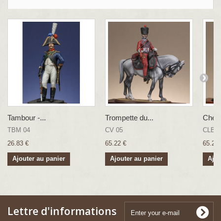
Tambour -...
Trompette du...
Cheva
TBM 04
CV 05
CLB
26.83 €
65.22 €
65.22 
Ajouter au panier
Ajouter au panier
Ajou
Lettre d'informations