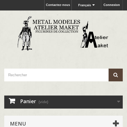
Contactez-nous
Connexion
Français
Panier
(vide)
MENU