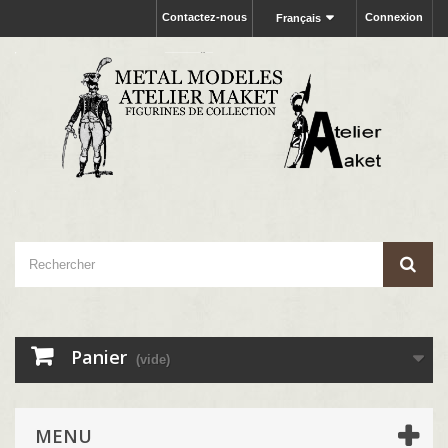
Contactez-nous
Connexion
Français
Panier
(vide)
MENU