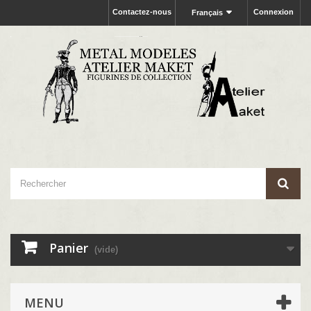
Contactez-nous
Connexion
Français
Panier
(vide)
MENU