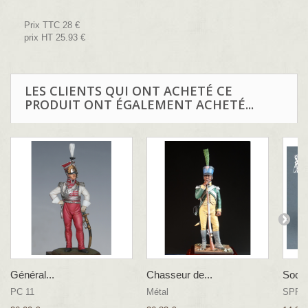
Prix TTC 28 €
prix HT 25.93 €
LES CLIENTS QUI ONT ACHETÉ CE
PRODUIT ONT ÉGALEMENT ACHETÉ...
Général...
Chasseur de...
Socle 
PC 11
Métal
SPPA