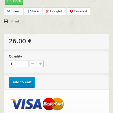
En stock
Tweet
Share
Google+
Pinterest
Print
26.00 €
Quantity
Add to cart