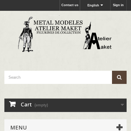
Contact us
Sign in
English
Cart
(empty)
MENU