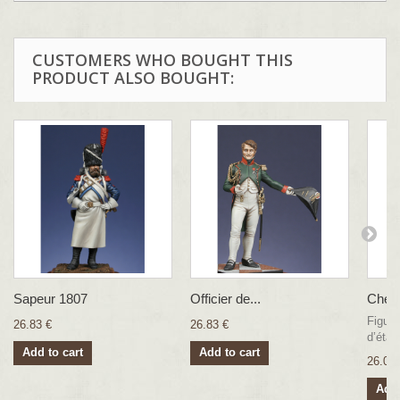
CUSTOMERS WHO BOUGHT THIS
PRODUCT ALSO BOUGHT:
Sapeur 1807
Officier de...
Chef..
Figuri
26.83 €
26.83 €
d’étain
Add to cart
Add to cart
26.00 
Add 