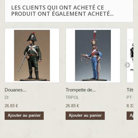
Sculpture : B.Leibovitz
LES CLIENTS QUI ONT ACHETÉ CE
PRODUIT ONT ÉGALEMENT ACHETÉ...
Douanes...
Trompette de...
Têtes
DI
TRPOL
PT 06
26.83 €
26.83 €
8.33 €
Ajouter au panier
Ajouter au panier
Ajou