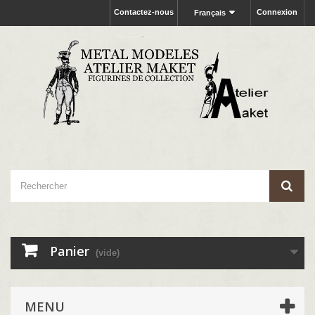
Contactez-nous
Connexion
Français
Panier
(vide)
MENU