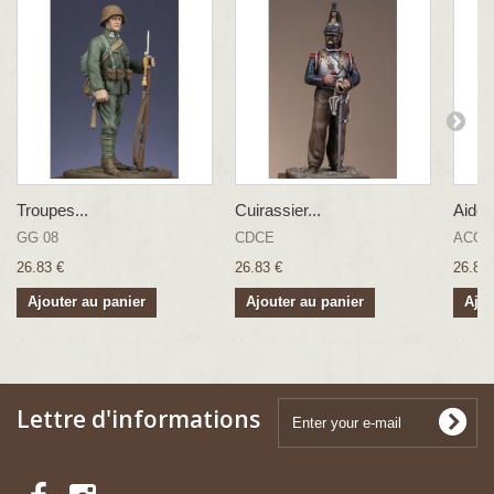
Troupes...
Cuirassier...
Aide 
GG 08
CDCE
ACGI
26.83 €
26.83 €
26.83 
Ajouter au panier
Ajouter au panier
Ajou
Lettre d'informations