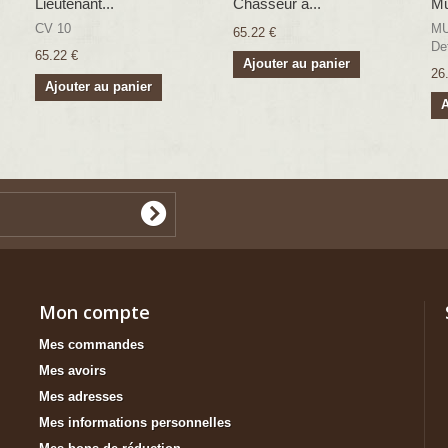
Lieutenant...
Chasseur à...
Mu
CV 10
MU
65.22 €
Det
65.22 €
Ajouter au panier
26
Ajouter au panier
A
Mon compte
Mes commandes
Mes avoirs
Mes adresses
Mes informations personnelles