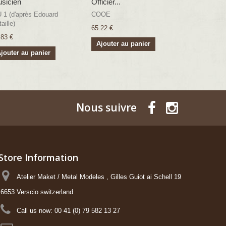
sicien
Officier...
Général Ra
 1 (d'après Edouard
COOE
CGR
aille)
65.22 €
65.22 €
.83 €
Ajouter au panier
Ajouter a
jouter au panier
Nous suivre
Store Information
Atelier Maket / Metal Modeles , Gilles Guiot ai Schell 19
6653 Verscio switzerland
Call us now:
00 41 (0) 79 582 13 27