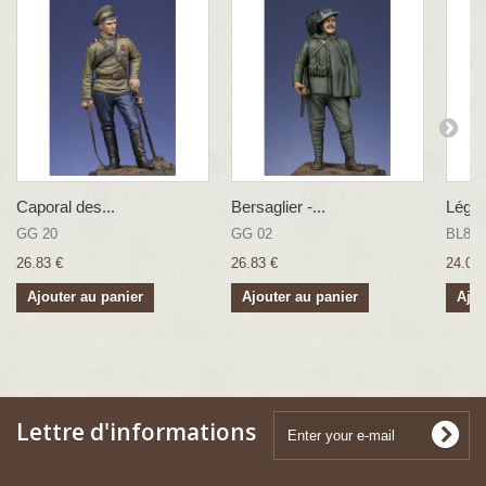
Caporal des...
Bersaglier -...
Légion
GG 20
GG 02
BL8Z
26.83 €
26.83 €
24.07 
Ajouter au panier
Ajouter au panier
Ajou
Lettre d'informations