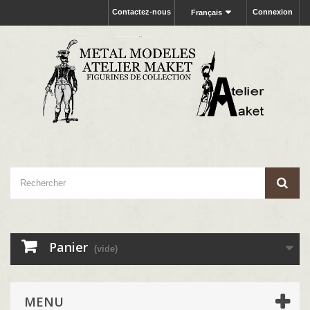
Contactez-nous
Connexion
Français
Panier
(vide)
MENU