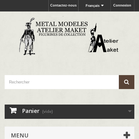
Contactez-nous
Connexion
Français
Panier
(vide)
MENU