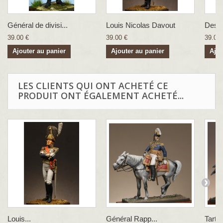
Général de divisi...
Louis Nicolas Davout
Desva
39.00 €
39.00 €
39.00 
Ajouter au panier
Ajouter au panier
Ajou
LES CLIENTS QUI ONT ACHETÉ CE
PRODUIT ONT ÉGALEMENT ACHETÉ...
Louis...
Général Rapp...
Tartar