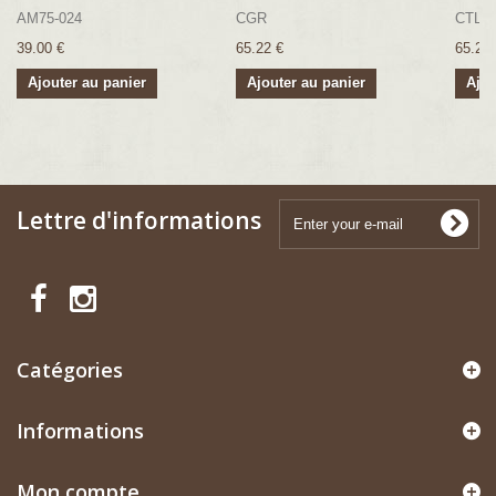
AM75-024
CGR
CTL
39.00 €
65.22 €
65.22 
Ajouter au panier
Ajouter au panier
Ajou
Lettre d'informations
Catégories
Informations
Mon compte