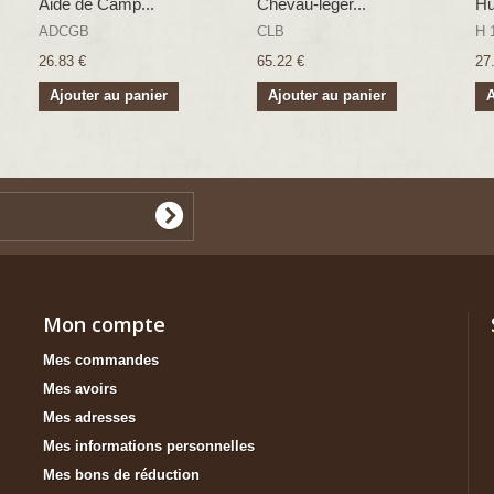
Aide de Camp...
Chevau-leger...
Hu
ADCGB
CLB
H 
26.83 €
65.22 €
27
Ajouter au panier
Ajouter au panier
A
Mon compte
Mes commandes
Mes avoirs
Mes adresses
Mes informations personnelles
Mes bons de réduction