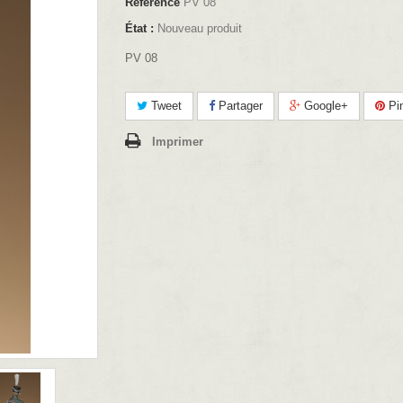
Référence
PV 08
État :
Nouveau produit
PV 08
Tweet
Partager
Google+
Pin
Imprimer