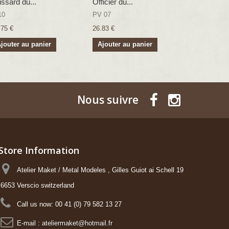
ssard du...
Officier du...
Officier de
10
PV 07
PV 11
.75 €
26.83 €
26.83 €
jouter au panier
Ajouter au panier
Ajouter a
Nous suivre
Store Information
Atelier Maket / Metal Modeles , Gilles Guiot ai Schell 19
6653 Verscio switzerland
Call us now:
00 41 (0) 79 582 13 27
E-mail :
ateliermaket@hotmail.fr