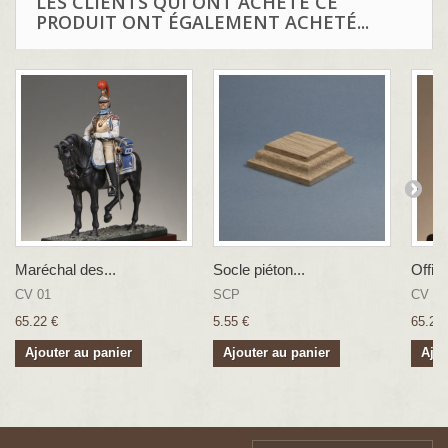
LES CLIENTS QUI ONT ACHETÉ CE
PRODUIT ONT ÉGALEMENT ACHETÉ...
Maréchal des...
Socle piéton...
Offici
CV 01
SCP
CV 06
65.22 €
5.55 €
65.22 
Ajouter au panier
Ajouter au panier
Ajou