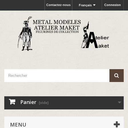
Contactez-nous
Connexion
Français
Panier
(vide)
MENU