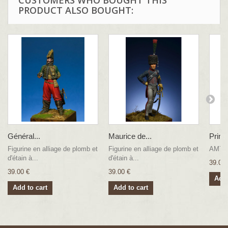
CUSTOMERS WHO BOUGHT THIS
PRODUCT ALSO BOUGHT:
Général...
Maurice de...
Princ
Figurine en alliage de plomb et
Figurine en alliage de plomb et
AM75-
d'étain à...
d'étain à...
39.00 
39.00 €
39.00 €
Add 
Add to cart
Add to cart