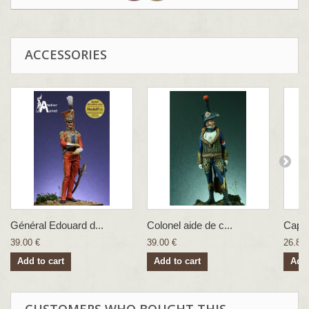
ACCESSORIES
Général Edouard d...
Colonel aide de c...
Capit
39.00 €
39.00 €
26.83 
Add to cart
Add to cart
Add 