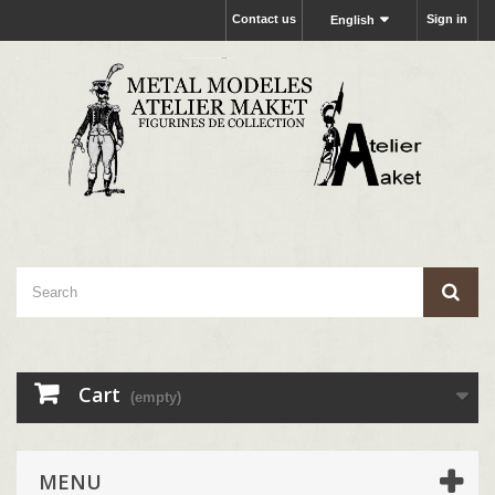
Contact us
Sign in
English
Cart
(empty)
MENU