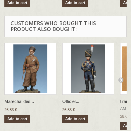
Add to cart
Add to cart
Add 
CUSTOMERS WHO BOUGHT THIS
PRODUCT ALSO BOUGHT:
Maréchal des...
Officier...
tiraill
AM75-
26.83 €
26.83 €
39.00 
Add to cart
Add to cart
Add 