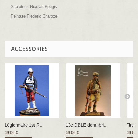
Sculpteur: Nicolas Pougis
Peinture Frederic Charoze
ACCESSORIES
Légionnaire 1st R...
13e DBLE demi-bri...
Tirail
39.00 €
39.00 €
39.00 