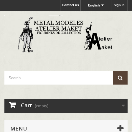
Contact us
Sign in
English
Cart
(empty)
MENU