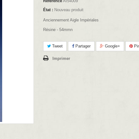
Référence
AI54009
État :
Nouveau produit
Anciennement Aigle Impériales
Résine - 54mmn
Tweet
Partager
Google+
Pin
Imprimer