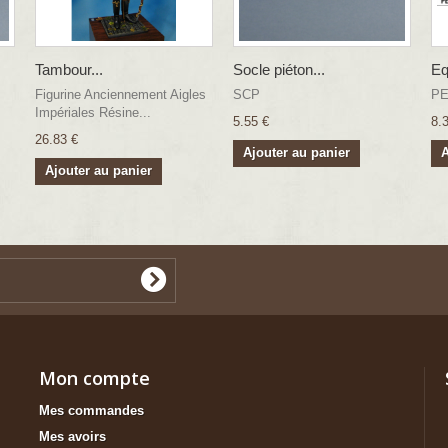
Tambour...
Socle piéton...
Eq
Figurine Anciennement Aigles
SCP
PE
Impériales Résine...
5.55 €
8.
26.83 €
Ajouter au panier
A
Ajouter au panier
Mon compte
Mes commandes
Mes avoirs