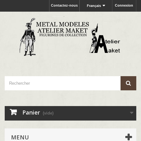
Contactez-nous
Connexion
Français
Panier
(vide)
MENU