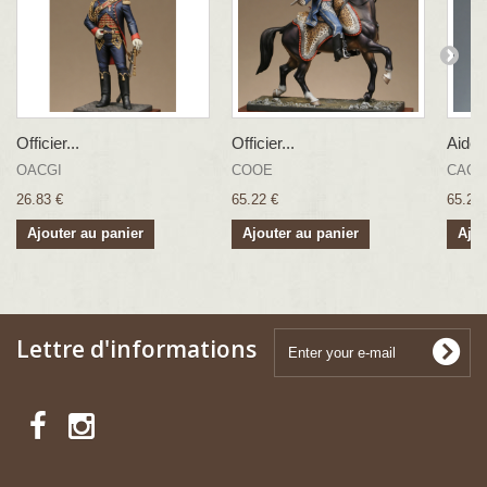
Officier...
Officier...
Aide 
OACGI
COOE
CAC
26.83 €
65.22 €
65.22 
Ajouter au panier
Ajouter au panier
Ajou
Lettre d'informations