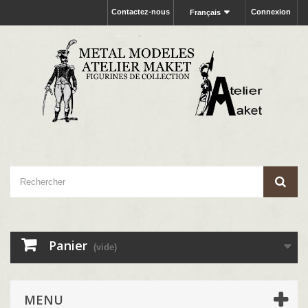
Contactez-nous
Connexion
Français
Panier
(vide)
MENU