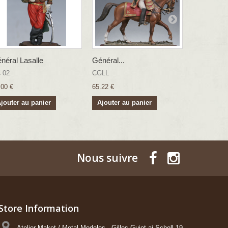
néral Lasalle
Général...
Général Ra
 02
CGLL
CGR
.00 €
65.22 €
65.22 €
jouter au panier
Ajouter au panier
Ajouter a
Nous suivre
Store Information
Atelier Maket / Metal Modeles , Gilles Guiot ai Schell 19