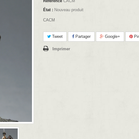
Référence
CACM
État :
Nouveau produit
CACM
Tweet
Partager
Google+
Pin
Imprimer