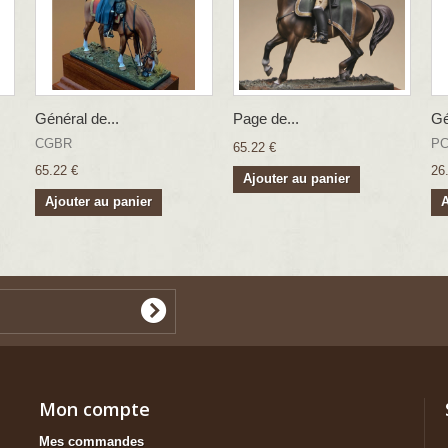
Général de...
Page de...
Gé
CGBR
PC
65.22 €
65.22 €
26
Ajouter au panier
Ajouter au panier
A
Mon compte
Mes commandes