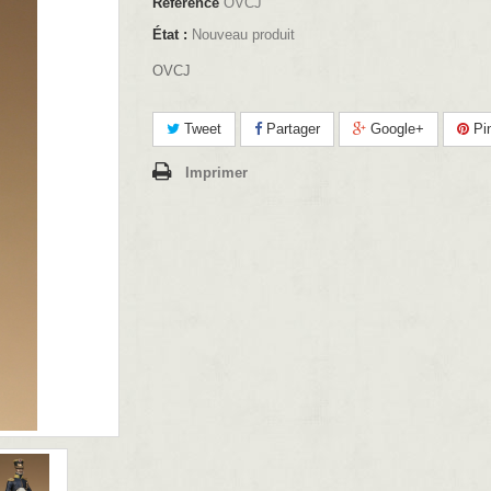
Référence
OVCJ
État :
Nouveau produit
OVCJ
Tweet
Partager
Google+
Pin
Imprimer