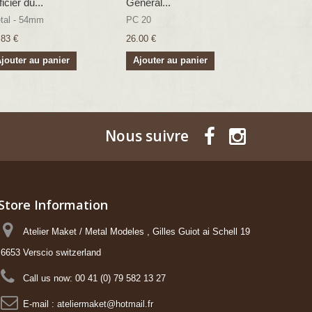
icier du...
Général...
Sergent...
tal - 54mm
PC 20
TGGI
.83 €
26.00 €
26.83 €
jouter au panier
Ajouter au panier
Ajouter a
Nous suivre
Store Information
Atelier Maket / Metal Modeles , Gilles Guiot ai Schell 19
6653 Verscio switzerland
Call us now:
00 41 (0) 79 582 13 27
E-mail :
ateliermaket@hotmail.fr