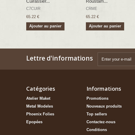
Cuirassier...
Roustam...
C7CUIR
CRME
65.22 €
65.22 €
Ajouter au panier
Ajouter au panier
Lettre d'informations
Catégories
Informations
Atelier Maket
Promotions
Metal Modeles
Nouveaux produits
Phoenix Folies
Top sellers
Epopées
Contactez-nous
Conditions