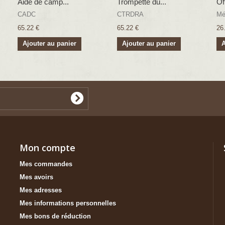
Aide de camp...
Trompette du...
Off
CADC
CTRDRA
Mé
65.22 €
65.22 €
26
Ajouter au panier
Ajouter au panier
A
Mon compte
Mes commandes
Mes avoirs
Mes adresses
Mes informations personnelles
Mes bons de réduction