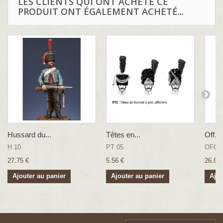
LES CLIENTS QUI ONT ACHETÉ CE
PRODUIT ONT ÉGALEMENT ACHETÉ...
Hussard du...
Têtes en...
Off. d
H 10
PT 05
OFCL
27.75 €
5.56 €
26.83 
Ajouter au panier
Ajouter au panier
Ajou