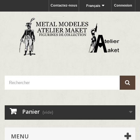
Contactez-nous
Connexion
Français
Panier
(vide)
MENU