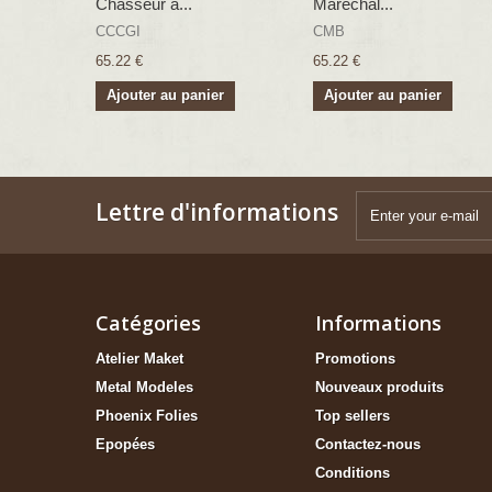
Chasseur à...
Maréchal...
CCCGI
CMB
65.22 €
65.22 €
Ajouter au panier
Ajouter au panier
Lettre d'informations
Catégories
Informations
Atelier Maket
Promotions
Metal Modeles
Nouveaux produits
Phoenix Folies
Top sellers
Epopées
Contactez-nous
Conditions