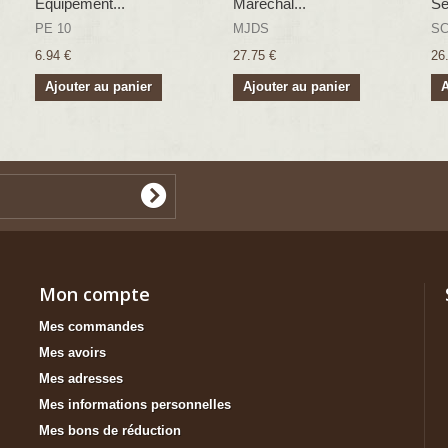
Equipement...
Maréchal...
Se
PE 10
MJDS
SC
6.94 €
27.75 €
26
Ajouter au panier
Ajouter au panier
A
Mon compte
Mes commandes
Mes avoirs
Mes adresses
Mes informations personnelles
Mes bons de réduction