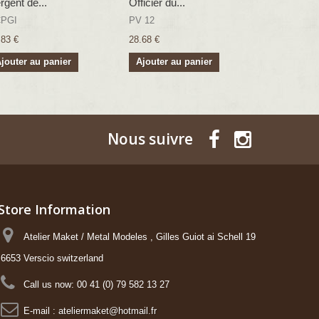
rgent de...
Officier du...
Aide de ca
PGI
PV 12
ACGI
.83 €
28.68 €
26.83 €
jouter au panier
Ajouter au panier
Ajouter a
Nous suivre
Store Information
Atelier Maket / Metal Modeles , Gilles Guiot ai Schell 19
6653 Verscio switzerland
Call us now:
00 41 (0) 79 582 13 27
E-mail :
ateliermaket@hotmail.fr