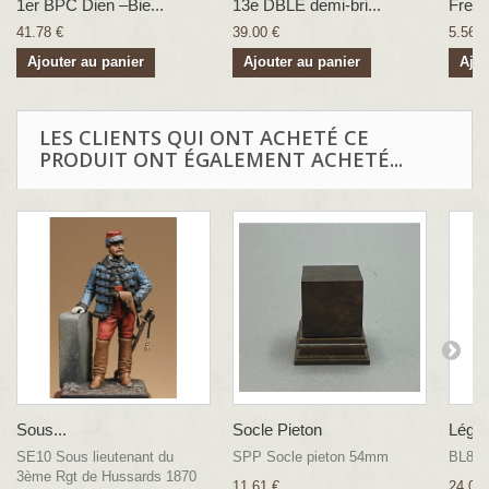
1er BPC Dien –Bie...
13e DBLE demi-bri...
Fren
41.78 €
39.00 €
5.56 €
Ajouter au panier
Ajouter au panier
Ajou
LES CLIENTS QUI ONT ACHETÉ CE
PRODUIT ONT ÉGALEMENT ACHETÉ...
Sous...
Socle Pieton
Légion
SE10 Sous lieutenant du
SPP Socle pieton 54mm
BL8Z
3ème Rgt de Hussards 1870
11.61 €
24.07 