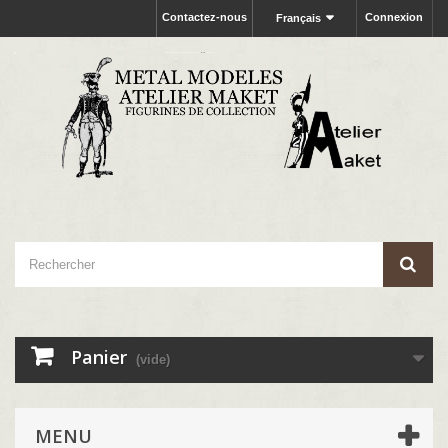
Contactez-nous
Connexion
Français
Panier
(vide)
MENU