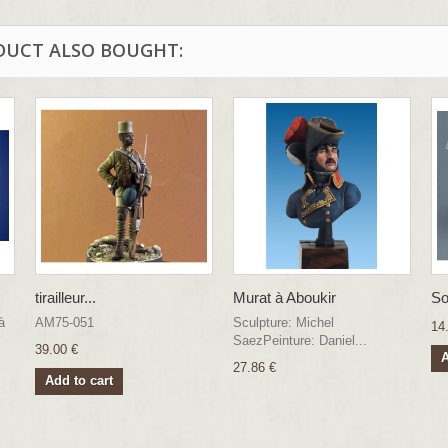
DUCT ALSO BOUGHT:
tirailleur...
Murat à Aboukir
So
à
AM75-051
Sculpture: Michel
14
SaezPeinture: Daniel...
39.00 €
A
27.86 €
Add to cart