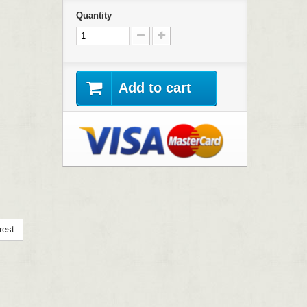
Quantity
Add to cart
rest