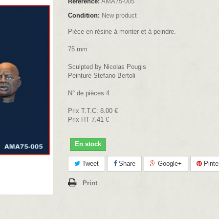
Reference:
AMA75-005
Condition:
New product
Pièce en résine à monter et à peindre.
75 mm
Sculpted by Nicolas Pougis
Peinture Stefano Bertoli
N° de pièces 4
Prix T.T.C: 8.00 €
Prix HT 7.41 €
En stock
Tweet
Share
Google+
Pinte
Print