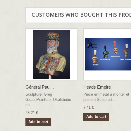
CUSTOMERS WHO BOUGHT THIS PRO
Général Paul...
Heads Empire
Sculpture: Greg
Pièce en métal à monter et 
GiraudPeinture: Okalstudio -
peindre.Sculpted...
en...
7.41 €
23.21 €
Add to cart
Add to cart