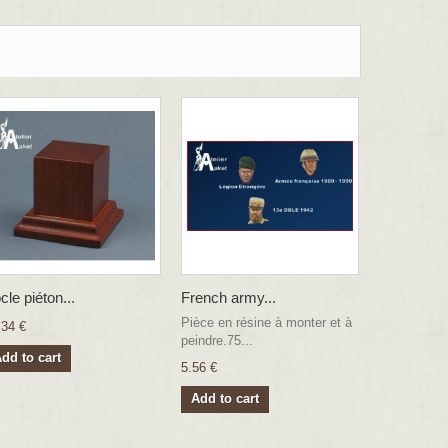
cle piéton...
French army...
Pièce en résine à monter et à
.34 €
peindre.75...
dd to cart
5.56 €
Add to cart