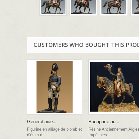
CUSTOMERS WHO BOUGHT THIS PRO
Général aide...
Bonaparte au...
Figurine en alliage de plomb et
Résine Anciennement Aigle
d’étain à...
Impériales