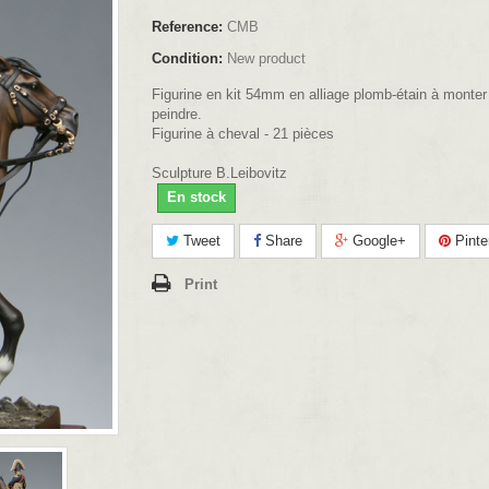
Reference:
CMB
Condition:
New product
Figurine en kit 54mm en alliage plomb-étain à monter
peindre.
Figurine à cheval - 21 pièces
Sculpture B.Leibovitz
En stock
Tweet
Share
Google+
Pinte
Print