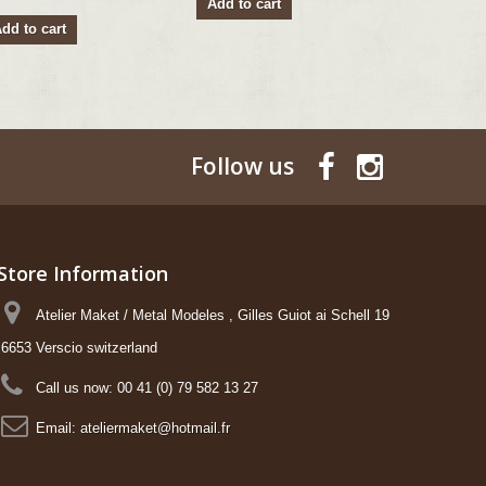
Add to cart
27.75 €
dd to cart
Add to ca
Follow us
Store Information
Atelier Maket / Metal Modeles , Gilles Guiot ai Schell 19
6653 Verscio switzerland
Call us now:
00 41 (0) 79 582 13 27
Email:
ateliermaket@hotmail.fr