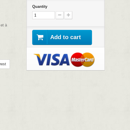
Quantity
 et à
Add to cart
rest