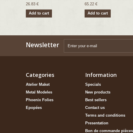
26.83 €
65.22 €
Add to cart
Add to cart
Newsletter
Categories
Information
Atelier Maket
Specials
Metal Modeles
New products
Phoenix Folies
Best sellers
Epopées
Contact us
Terms and conditions
Presentation
Bon de commande pièces