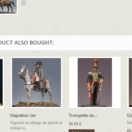
DUCT ALSO BOUGHT:
Napoléon 1er
Trompette du...
Gé
s
Figurine en alliage de plomb et
54
26.83 €
d’étain à...
65