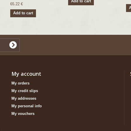
Add to cart
65.22 €
A
Add to cart
My account
My orders
My credit slips
My addresses
My personal info
My vouchers