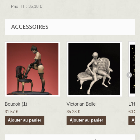
Prix HT :
35,18 €
ACCESSOIRES
Boudoir (1)
Victorian Belle
L'Hab
31.57 €
35.28 €
60.35 
Ajouter au panier
Ajouter au panier
Ajou