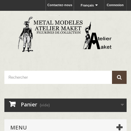
Contactez-nous
Connexion
Français
Panier
(vide)
MENU