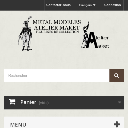
Contactez-nous
Connexion
Français
Panier
(vide)
MENU