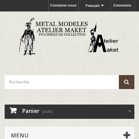
Contactez-nous
Connexion
Français
Panier
(vide)
MENU