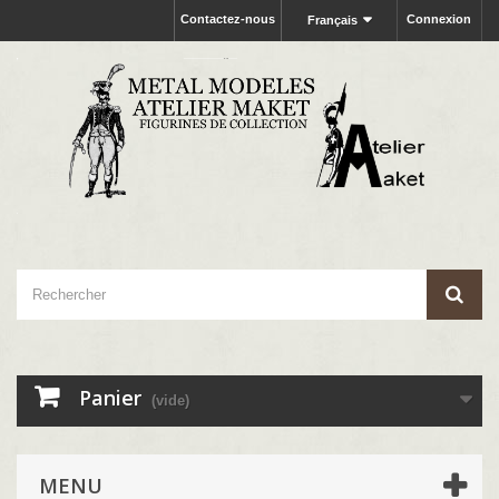
Contactez-nous
Connexion
Français
Panier
(vide)
MENU