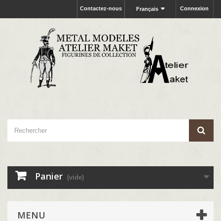
Contactez-nous
Connexion
Français
Panier
(vide)
MENU