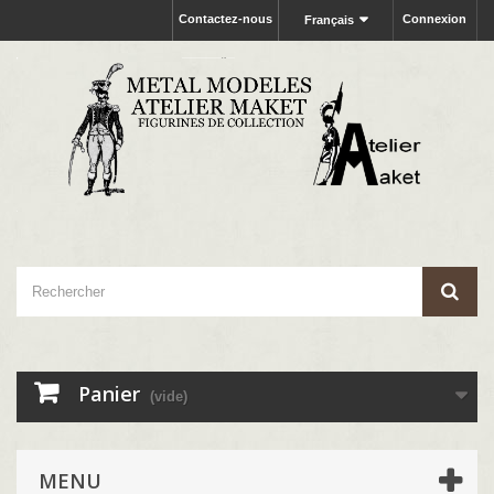
Contactez-nous
Connexion
Français
Panier
(vide)
MENU