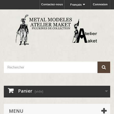
Contactez-nous
Connexion
Français
Panier
(vide)
MENU