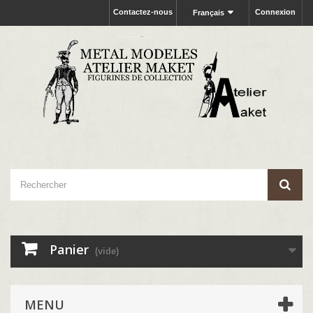
Contactez-nous
Connexion
Français
Panier
(vide)
MENU