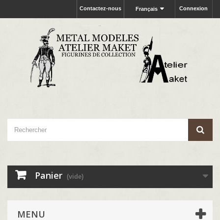
Contactez-nous
Connexion
Français
Panier
(vide)
MENU