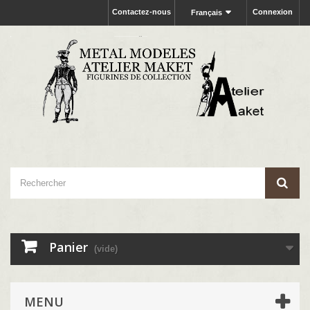
Contactez-nous
Connexion
Français
Panier
(vide)
MENU