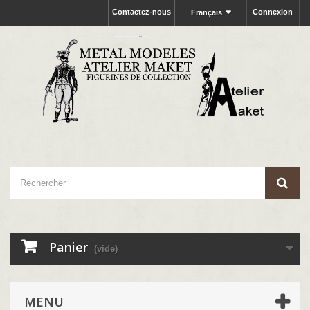
Contactez-nous
Connexion
Français
Panier
(vide)
MENU