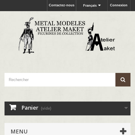
Contactez-nous
Connexion
Français
Panier
(vide)
MENU