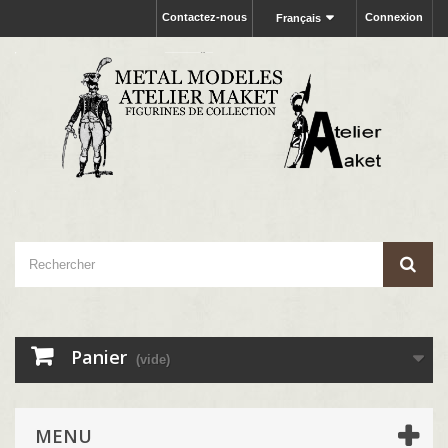
Contactez-nous
Connexion
Français
Panier
(vide)
MENU