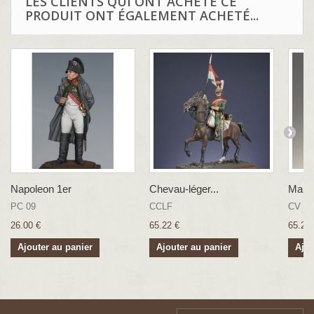
LES CLIENTS QUI ONT ACHETÉ CE
PRODUIT ONT ÉGALEMENT ACHETÉ...
Napoleon 1er
Chevau-léger...
Maréc
PC 09
CCLF
CV 01
26.00 €
65.22 €
65.22 
Ajouter au panier
Ajouter au panier
Ajou