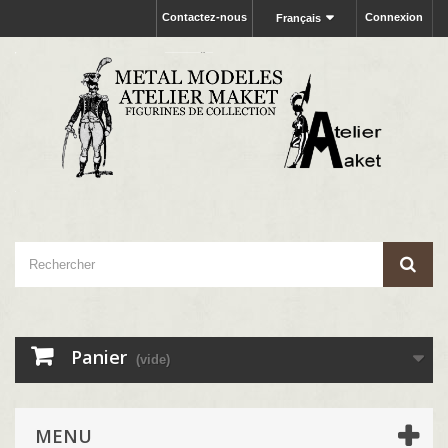
Contactez-nous
Connexion
Français
Panier
(vide)
MENU