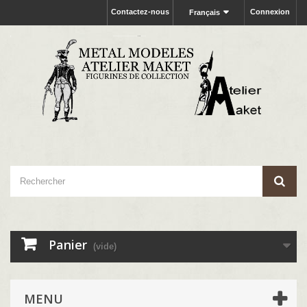
Contactez-nous
Connexion
Français
Panier
(vide)
MENU