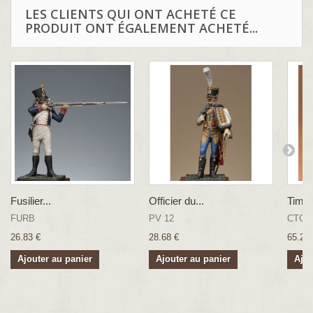
Sculpture : B. Leibovitz
LES CLIENTS QUI ONT ACHETÉ CE
PRODUIT ONT ÉGALEMENT ACHETÉ...
Fusilier...
Officier du...
Timbal
FURB
PV 12
CTCAR
26.83 €
28.68 €
65.22 
Ajouter au panier
Ajouter au panier
Ajou