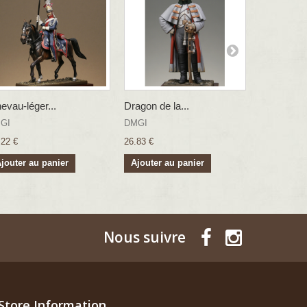
evau-léger...
Dragon de la...
Officier de.
GI
DMGI
COCGI
.22 €
26.83 €
65.22 €
jouter au panier
Ajouter au panier
Ajouter a
Nous suivre
Store Information