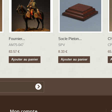
Fournier...
Socle Pieton...
Ch
AM75-047
SPV
CP
83.57 €
8.33 €
65
Ajouter au panier
Ajouter au panier
A
Mon compte