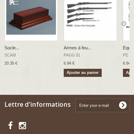
Socle...
Armes à feu...
Equip
SCAM
PAGG 01
PE 10
20.35 €
6.94 €
6.94 €
Ajouter au panier
Ajou
Lettre d'informations