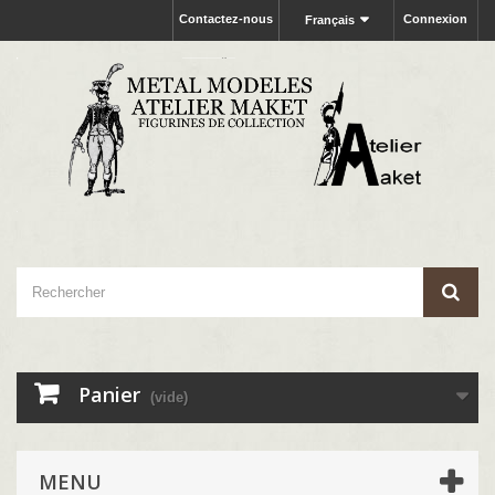
Contactez-nous
Connexion
Français
Panier
(vide)
MENU