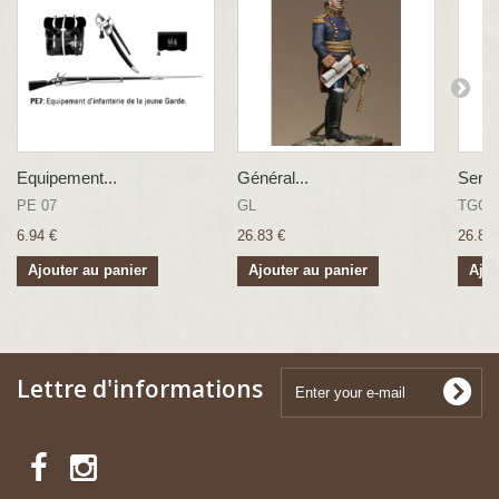
Equipement...
Général...
Serge
PE 07
GL
TGGI
6.94 €
26.83 €
26.83 
Ajouter au panier
Ajouter au panier
Ajou
Lettre d'informations