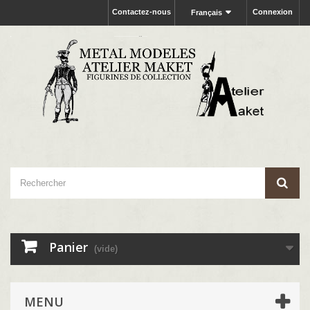
Contactez-nous
Connexion
Français
Panier
(vide)
MENU