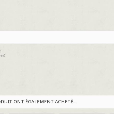
e.
ces)
ODUIT ONT ÉGALEMENT ACHETÉ...