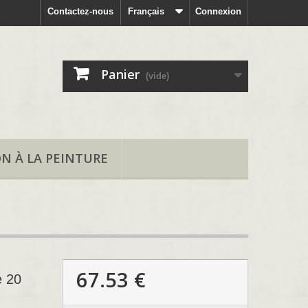
Contactez-nous
Français
Connexion
Panier
(vide)
ON À LA PEINTURE
67.53 €
e 20