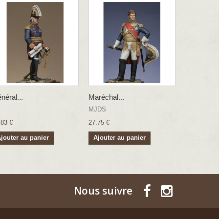
néral...
Maréchal...
MJDS
.83 €
27.75 €
jouter au panier
Ajouter au panier
Nous suivre