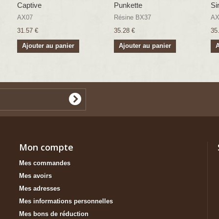
Captive
Punkette
Si
AX07
Résine BX37
AX
31.57 €
35.28 €
35
Ajouter au panier
Ajouter au panier
A
Mon compte
Mes commandes
Mes avoirs
Mes adresses
Mes informations personnelles
Mes bons de réduction