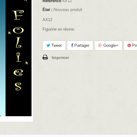
Référence
AX12
État :
Nouveau produit
AX12
Figurine en résine
Tweet
Partager
Google+
Pin
Imprimer