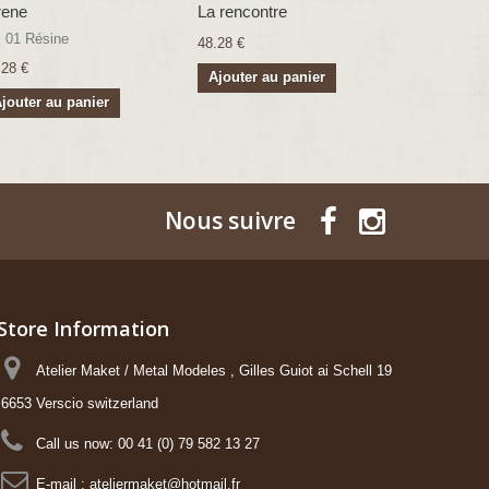
rene
La rencontre
Boudoir (1
 01 Résine
BX 17 Figur
48.28 €
.28 €
31.57 €
Ajouter au panier
jouter au panier
Ajouter a
Nous suivre
Store Information
Atelier Maket / Metal Modeles , Gilles Guiot ai Schell 19
6653 Verscio switzerland
Call us now:
00 41 (0) 79 582 13 27
E-mail :
ateliermaket@hotmail.fr