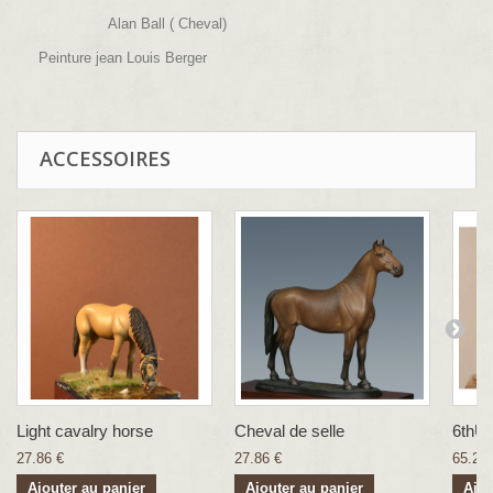
Alan Ball ( Cheval)
Peinture jean Louis Berger
ACCESSOIRES
Light cavalry horse
Cheval de selle
6thUS
27.86 €
27.86 €
65.22 
Ajouter au panier
Ajouter au panier
Ajou