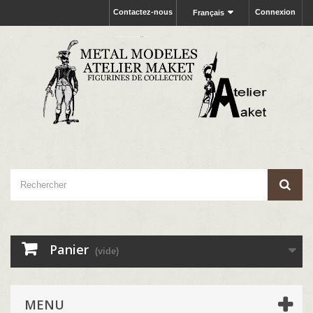
Contactez-nous
Connexion
Français
Panier
(vide)
MENU