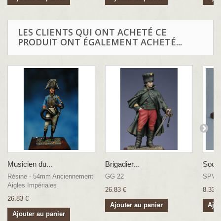
LES CLIENTS QUI ONT ACHETÉ CE
PRODUIT ONT ÉGALEMENT ACHETÉ...
Musicien du...
Brigadier...
Socle
Résine - 54mm Anciennement
GG 22
SPV
Aigles Impériales
26.83 €
8.33 €
26.83 €
Ajouter au panier
Ajou
Ajouter au panier