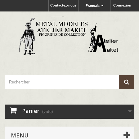
Contactez-nous
Connexion
Français
Panier
(vide)
MENU