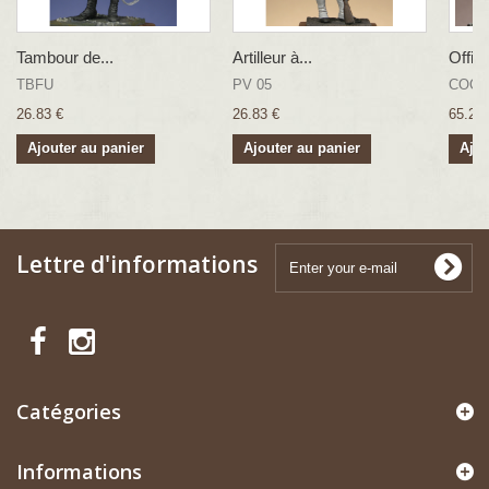
Tambour de...
Artilleur à...
Offici
TBFU
PV 05
COCG
26.83 €
26.83 €
65.22 
Ajouter au panier
Ajouter au panier
Ajou
Lettre d'informations
Catégories
Informations