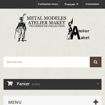
Contactez-nous
Connexion
Français
Panier
(vide)
MENU