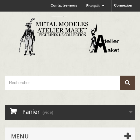
Contactez-nous
Connexion
Français
Panier
(vide)
MENU